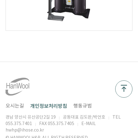
개인정보처리방침
오시는길
행동규범
경남 양산시 유산공단2길 19
공동대표
김도완/박언호
TEL
055.375.7401
FAX
055.375.7405
E-MAIL
hwhp@ihose.co.kr
© HANWOOLH&P. ALL RIGTH RESERVED.