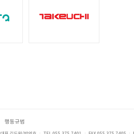
행동규범
동대표
김도완/박언호
TEL
055.375.7401
FAX
055.375.7405